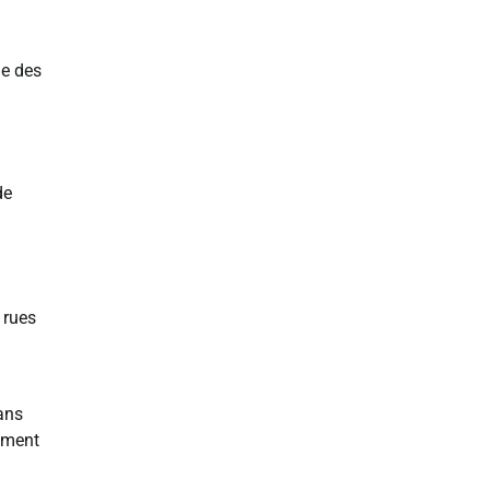
ue des
de
 rues
sans
nement