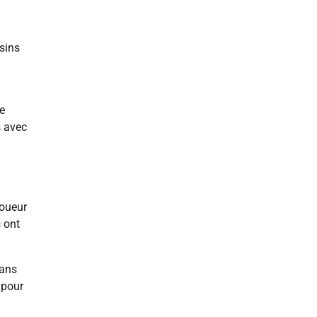
isins
e
s avec
joueur
 ont
dans
 pour