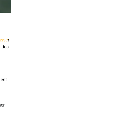
asse
r
r des
ment
ner