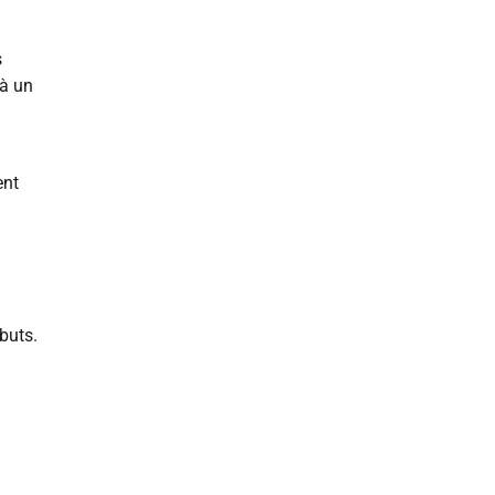
s
 à un
ent
buts.