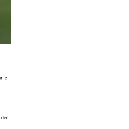
r le
t
s des