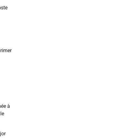
oste
primer
née à
le
jor