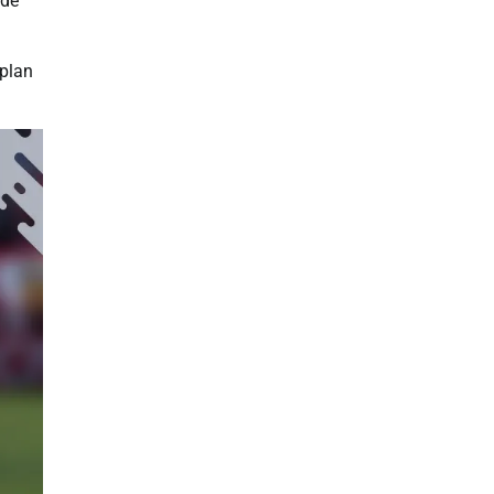
 de
 plan