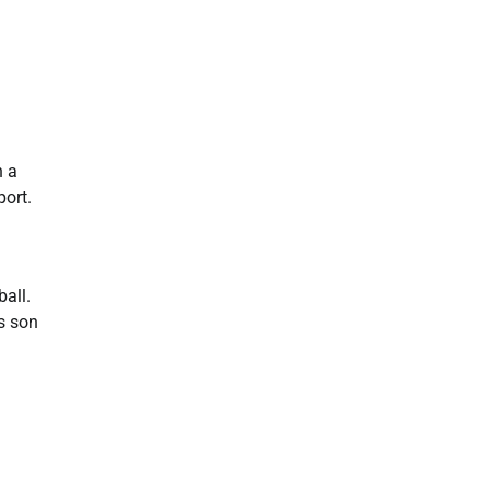
n a
port.
all.
ns son