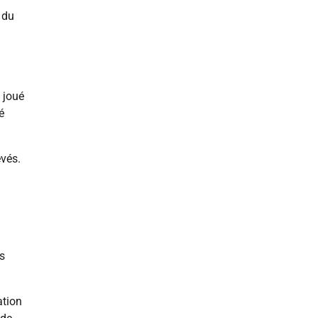
 du
 joué
é
evés.
us
ation